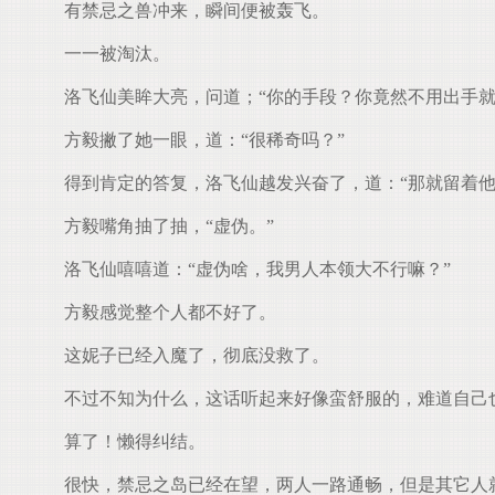
有禁忌之兽冲来，瞬间便被轰飞。
一一被淘汰。
洛飞仙美眸大亮，问道；“你的手段？你竟然不用出手就
方毅撇了她一眼，道：“很稀奇吗？”
得到肯定的答复，洛飞仙越发兴奋了，道：“那就留着他
方毅嘴角抽了抽，“虚伪。”
洛飞仙嘻嘻道：“虚伪啥，我男人本领大不行嘛？”
方毅感觉整个人都不好了。
这妮子已经入魔了，彻底没救了。
不过不知为什么，这话听起来好像蛮舒服的，难道自己
算了！懒得纠结。
很快，禁忌之岛已经在望，两人一路通畅，但是其它人