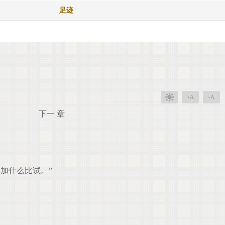
足迹
+A
-A
下一 章
加什么比试。”