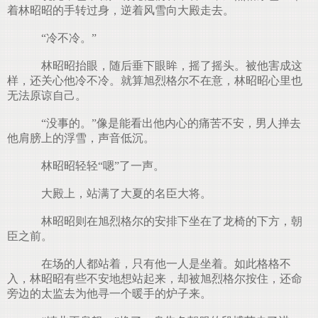
着林昭昭的手转过身，逆着风雪向大殿走去。
“冷不冷。”
林昭昭抬眼，随后垂下眼眸，摇了摇头。被他害成这
样，还关心他冷不冷。就算旭烈格尔不在意，林昭昭心里也
无法原谅自己。
“没事的。”像是能看出他内心的痛苦不安，男人掸去
他肩膀上的浮雪，声音低沉。
林昭昭轻轻“嗯”了一声。
大殿上，站满了大夏的名臣大将。
林昭昭则在旭烈格尔的安排下坐在了龙椅的下方，朝
臣之前。
在场的人都站着，只有他一人是坐着。如此格格不
入，林昭昭有些不安地想站起来，却被旭烈格尔按住，还命
旁边的太监去为他寻一个暖手的炉子来。