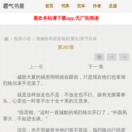
霸气书屋
首页
书库
完本
作者
足迹
喜欢本站请下载app,无广告阅读
耽美小说
替嫁给草原首领后[重生]章节目录
第285章
+A
-A
上一章
下一 章
威胁大夏的祸患明明就在眼前，只是现在他们也拿旭
烈格尔束手无策了。
就是这样放走也不是，不放走也不行。姬有光握紧拳
头，心里也一时拿不出十全十美的主意来。
“段丞相。”这时一直缄默的旭烈格尔开口了，“外面风
寒大，不如进去谈。”
说完，也不管姬有光他们答不答应，旭烈格尔已经牵