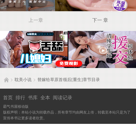
上一章
下一 章
耽美小说
替嫁给草原首领后[重生]章节目录
首页
排行
书库
全本
阅读记录
霸气书屋移动版
版权声明：本站小说为转载作品，所有章节均由网友上传，转载至本站只是为了
宣传本书让更多读者欣赏。