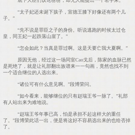
底下大臣们议论纷纷，却无人能提出一个名字来。
“太子妃还未诞下孩子，宣德王膝下好像还有两个儿
子。”
“先不说是罪臣之子的身份。听说逃跑的时候太过仓
皇，同王妃一起跌落山崖了。”
“怎会如此？当真是罪过啊。这是天要亡我大夏啊。”
原因无他，经过这一场同室Cao戈后，陈家的血脉已然
是死绝了，就是让礼部翻出族谱来一一勾画，竟然也找不到
一个适合继位的人选出来。
“诸位可有什么意见啊。”段博荣问。
“如今看来，能够继位的只有赵瑞王爷一脉了。”礼部
有人站出来为难地说。
“赵瑞王爷年事已高，怕是承担不起这样大的重任
了。”段博荣此话一出，便是将这好不容易选出来的也给否掉
了。