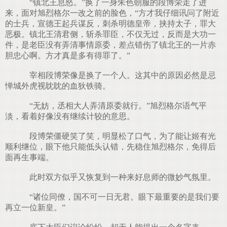
“镇北王息怒。”换了一身朱色朝服的段博荣走了进
来，面对旭烈格尔一改之前的脸色，“方才我仔细讯问了附近
的士兵，宣德王起兵谋反，刺杀明德皇帝，挟持太子，罪大
恶极。镇北王清君侧，斩杀罪臣，不仅无过，反而是大功一
件，是老臣没有弄清事情原委，差点错伤了镇北王的一片赤
胆忠心啊。方才真是多有得罪了。”
宰相段博荣像是换了一个人。这其中的原因必然是忌
惮城外虎视眈眈的血狄铁骑。
“无妨，丞相大人弄清原委就行。”旭烈格尔语气平
淡，看着好像没有继续计较的意思。
段博荣僵硬笑了笑，明显松了口气，为了能让姬有光
顺利继位，眼下他只能低头认错，先稳住旭烈格尔，免得后
面再生事端。
此时双方似乎又恢复到一种来好息师的微妙气氛里。
“诸位同僚，国不可一日无君。眼下最重要的是我们要
再立一位新皇。”