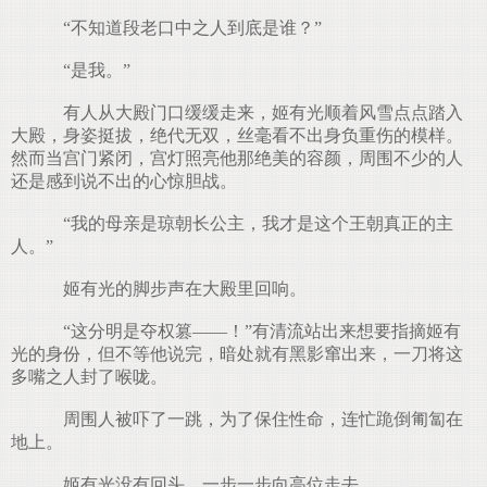
“不知道段老口中之人到底是谁？”
“是我。”
有人从大殿门口缓缓走来，姬有光顺着风雪点点踏入
大殿，身姿挺拔，绝代无双，丝毫看不出身负重伤的模样。
然而当宫门紧闭，宫灯照亮他那绝美的容颜，周围不少的人
还是感到说不出的心惊胆战。
“我的母亲是琼朝长公主，我才是这个王朝真正的主
人。”
姬有光的脚步声在大殿里回响。
“这分明是夺权篡——！”有清流站出来想要指摘姬有
光的身份，但不等他说完，暗处就有黑影窜出来，一刀将这
多嘴之人封了喉咙。
周围人被吓了一跳，为了保住性命，连忙跪倒匍匐在
地上。
姬有光没有回头，一步一步向高位走去。