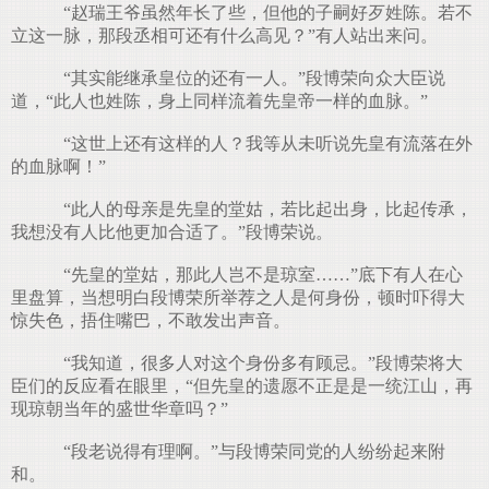
“赵瑞王爷虽然年长了些，但他的子嗣好歹姓陈。若不
立这一脉，那段丞相可还有什么高见？”有人站出来问。
“其实能继承皇位的还有一人。”段博荣向众大臣说
道，“此人也姓陈，身上同样流着先皇帝一样的血脉。”
“这世上还有这样的人？我等从未听说先皇有流落在外
的血脉啊！”
“此人的母亲是先皇的堂姑，若比起出身，比起传承，
我想没有人比他更加合适了。”段博荣说。
“先皇的堂姑，那此人岂不是琼室……”底下有人在心
里盘算，当想明白段博荣所举荐之人是何身份，顿时吓得大
惊失色，捂住嘴巴，不敢发出声音。
“我知道，很多人对这个身份多有顾忌。”段博荣将大
臣们的反应看在眼里，“但先皇的遗愿不正是是一统江山，再
现琼朝当年的盛世华章吗？”
“段老说得有理啊。”与段博荣同党的人纷纷起来附
和。