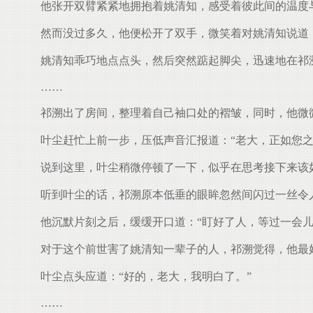
他张开双臂紧紧地拥抱着姚清知，感受着彼此间的温度
然而没过多久，他便松开了双手，微笑着对姚清知说道：≈ot
姚清知乖巧地点点头，然后突然踮起脚尖，迅速地在祁溯的唇
……
祁溯出了房间，整理着自己袖口处的褶皱，同时，他微微
叶尘赶忙上前一步，压低声音汇报道：“老大，正如您之
说到这里，叶尘稍微停顿了一下，似乎在思考接下来该如
听到叶尘的话，祁溯原本低垂的眼眸忽然间闪过一丝令
他沉默片刻之后，缓缓开口道：“盯好了人，等过一会儿
对于这个前世害了姚清知一辈子的人，祁溯觉得，他最
叶尘点头应道：“好的，老大，我明白了。”
……