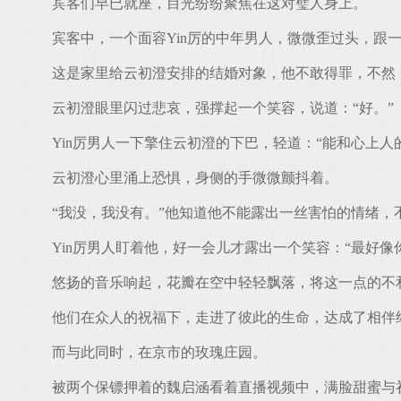
宾客们早已就座，目光纷纷聚焦在这对璧人身上。
宾客中，一个面容Yin厉的中年男人，微微歪过头，跟一
这是家里给云初澄安排的结婚对象，他不敢得罪，不然
云初澄眼里闪过悲哀，强撑起一个笑容，说道：“好。”
Yin厉男人一下擎住云初澄的下巴，轻道：“能和心上人
云初澄心里涌上恐惧，身侧的手微微颤抖着。
“我没，我没有。”他知道他不能露出一丝害怕的情绪，
Yin厉男人盯着他，好一会儿才露出一个笑容：“最好像
悠扬的音乐响起，花瓣在空中轻轻飘落，将这一点的不
他们在众人的祝福下，走进了彼此的生命，达成了相伴
而与此同时，在京市的玫瑰庄园。
被两个保镖押着的魏启涵看着直播视频中，满脸甜蜜与