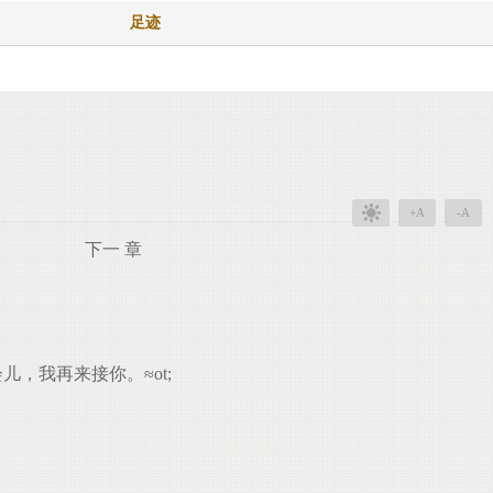
足迹
+A
-A
下一 章
，我再来接你。≈ot;