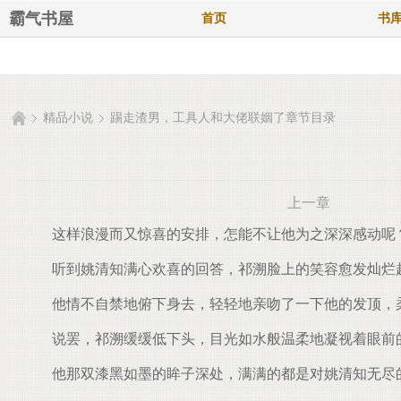
霸气书屋
首页
书
精品小说
踢走渣男，工具人和大佬联姻了章节目录
上一章
这样浪漫而又惊喜的安排，怎能不让他为之深深感动呢
听到姚清知满心欢喜的回答，祁溯脸上的笑容愈发灿烂
他情不自禁地俯下身去，轻轻地亲吻了一下他的发顶，柔声
说罢，祁溯缓缓低下头，目光如水般温柔地凝视着眼前
他那双漆黑如墨的眸子深处，满满的都是对姚清知无尽