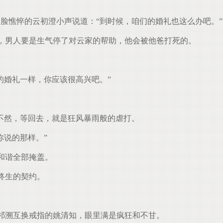
脸憔悴的云初澄小声说道：“到时候，咱们的婚礼也这么办吧。”
，男人要是生气停了对云家的帮助，他会被他爸打死的。
的婚礼一样，你应该很高兴吧。”
不然，等回去，就是狂风暴雨般的虐打。
你说的那样。”
和谐全部掩盖。
终生的契约。
祁溯互换戒指的姚清知，眼里满是疯狂和不甘。