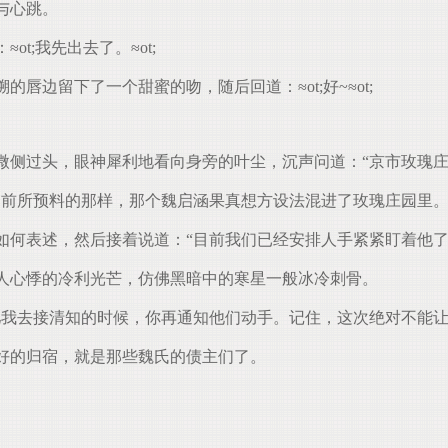
与心跳。
;我先出去了。≈ot;
边留下了一个甜蜜的吻，随后回道：≈ot;好~≈ot;
侧过头，眼神犀利地看向身旁的叶尘，沉声问道：“京市玫瑰庄
前所预料的那样，那个魏启涵果真想方设法混进了玫瑰庄园里。
何表述，然后接着说道：“目前我们已经安排人手紧紧盯着他了
人心悸的冷利光芒，仿佛黑暗中的寒星一般冰冷刺骨。
我去接清知的时候，你再通知他们动手。记住，这次绝对不能让
好的归宿，就是那些魏氏的债主们了。