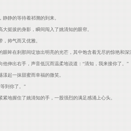
，静静的等待着祁溯的到来。
高大挺拔的身影，瞬间闯入了姚清知的眼帘。
带，帅气而又优雅。
的眼眸在刹那间绽放出明亮的光芒，其中饱含着无尽的惊艳和深
他伸出右手，声音低沉而温柔地说道：“清知，我来接你了。”
荡漾起一抹甜蜜而幸福的微笑。
等到你了。”
紧紧地握住了姚清知的手，一股强烈的满足感涌上心头。