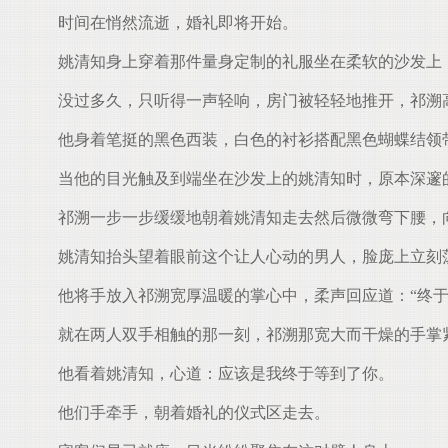
时间在悄然流逝，婚礼即将开始。
姚清知身上穿着那件量身定制的礼服坐在柔软的沙发上
没过多久，只听得一声轻响，房门被轻轻地推开，祁溯
他身着笔挺的黑色西装，白色的衬衫搭配黑色蝴蝶结领
当他的目光触及到端坐在沙发上的姚清知时，原本深邃
祁溯一步一步缓缓地朝着姚清知走去然后微微弯下腰，向
姚清知抬头望着眼前这个让人心动的男人，脸庞上立刻
他将手放入祁溯宽厚温暖的掌心中，柔声回应道：“终于
就在两人双手相触的那一刻，祁溯那宽大而干燥的手掌
他看着姚清知，心道：应该是我终于等到了你。
他们手牵手，朝着婚礼的仪式区走去。