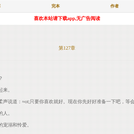
库
完本
作者
喜欢本站请下载app,无广告阅读
第127章
？
起来。
说道：≈ot;只要你喜欢就好。现在你先好好准备一下吧，等会儿
的人。
的宠溺和怜爱。