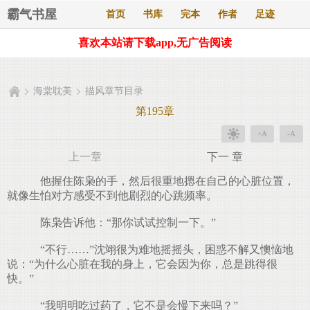
霸气书屋
首页
书库
完本
作者
足迹
喜欢本站请下载app,无广告阅读
海棠耽美
描风章节目录
第195章
+A
-A
上一章
下一 章
他握住陈枭的手，然后很重地摁在自己的心脏位置，
就像生怕对方感受不到他剧烈的心跳频率。
陈枭告诉他：“那你试试控制一下。”
“不行……”沈翊很为难地摇摇头，困惑不解又懊恼地
说：“为什么心脏在我的身上，它会因为你，总是跳得很
快。”
“我明明吃过药了，它不是会慢下来吗？”