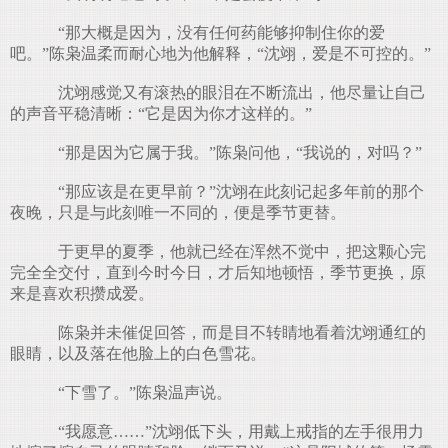
“那大概是因为，没有任何药能够抑制住你的爱
吧。”陈枭温柔而耐心地为他解释，“沈翊，爱是不可控的。”
沈翊感觉又有滚热的眼泪在不断流出，他尽量让自己
的声音平稳清晰：“它是因为你才这样的。”
“那是因为它属于我。”陈枭问他，“我说的，对吗？”
“那应该是在更早前？”沈翊在此刻记起多年前的那个
夜晚，只是与此刻唯一不同的，便是季节更替。
于更早的夏季，他就已经在浑然不觉中，把这颗心完
完全全交付，直到今时今日，才后知地顿悟，季节更换，原
来是喜欢积攒成爱。
陈枭并未催促回答，而是目不转睛地看着沈翊通红的
眼睛，以及落在他脸上的白色雪花。
“下雪了。”陈枭温声说。
“我愿意……”沈翊低下头，用戴上戒指的左手很用力