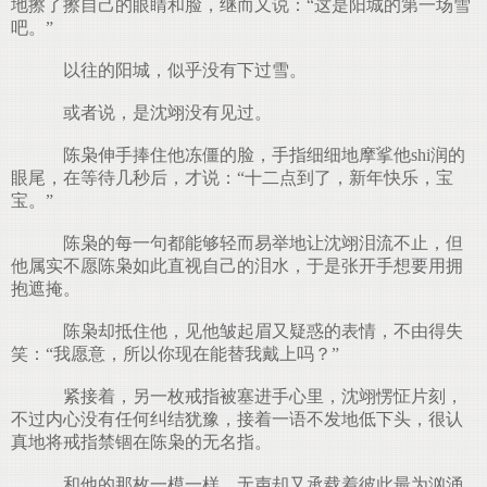
地擦了擦自己的眼睛和脸，继而又说：“这是阳城的第一场雪
吧。”
以往的阳城，似乎没有下过雪。
或者说，是沈翊没有见过。
陈枭伸手捧住他冻僵的脸，手指细细地摩挲他shi润的
眼尾，在等待几秒后，才说：“十二点到了，新年快乐，宝
宝。”
陈枭的每一句都能够轻而易举地让沈翊泪流不止，但
他属实不愿陈枭如此直视自己的泪水，于是张开手想要用拥
.
抱遮掩。
陈枭却抵住他，见他皱起眉又疑惑的表情，不由得失
笑：“我愿意，所以你现在能替我戴上吗？”
紧接着，另一枚戒指被塞进手心里，沈翊愣怔片刻，
不过内心没有任何纠结犹豫，接着一语不发地低下头，很认
真地将戒指禁锢在陈枭的无名指。
和他的那枚一模一样，无声却又承载着彼此最为汹涌